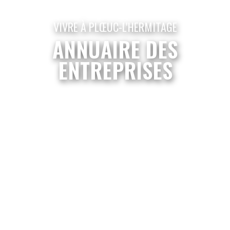
VIVRE À PLŒUC-L'HERMITAGE
ANNUAIRE DES
ENTREPRISES