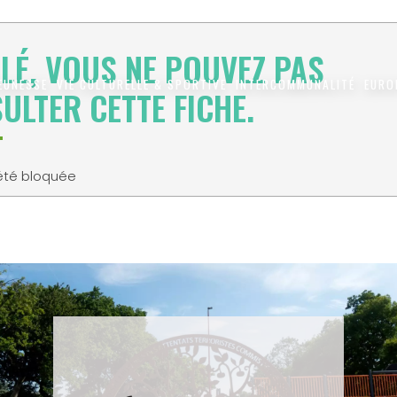
LÉ, VOUS NE POUVEZ PAS
JEUNESSE
VIE CULTURELLE & SPORTIVE
INTERCOMMUNALITÉ
EURO
ULTER CETTE FICHE.
 été bloquée