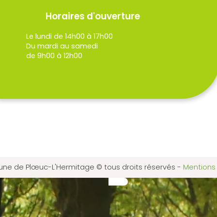
Horaires d'ouverture
Le lundi de 14h00 à 17h00
Du mardi au samedi
de 9h00 à 12h00
e de Plœuc-L'Hermitage © tous droits réservés
-
Mentions